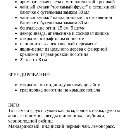
ароматическая свеча с металлической крышкой
чайный купаж "тот самый фрукт" в стеклянной
баночке с бугельным замком 80 мл
чайный купаж "мандариновый" в стеклянной
баночке с бугельным замком 80 мл
бенгальские огни, 15 см, 5 штук
декор: звезда, апельсинка и сосновая шишка
открытка в крафтовом конверте
наполнитель - некрашеный пергамент
ящик-пенал из цельного дерева с фанерной
крышкой и гравировкой логотипа
25 х 25 х 8 см
БРЕНДИРОВАНИЕ:
открытка по индивидуальному дизайну
гравировка логотипа на крышке пенала
INFO:
Тот самый фрукт: суданская роза, яблоко, изюм, цукаты
ананаса и лимона, ягоды шиповника, клубники,
черноплодной рябины.
Мандариновый: индийский чёрный чай, лемонграсс,